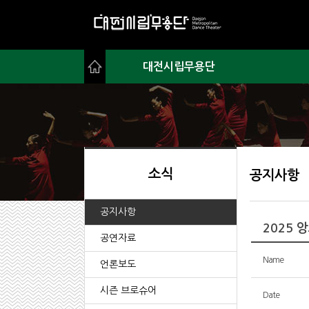
대전시립무용단
소식
공지사항
공지사항
2025 
공연자료
Name
언론보도
시즌 브로슈어
Date