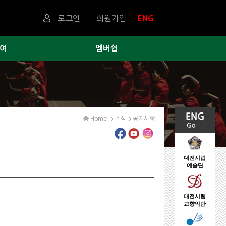
로그인
회원가입
ENG
여
멤버쉽
Home
소식
공지사항
대전시립
예술단
대전시립
교향악단