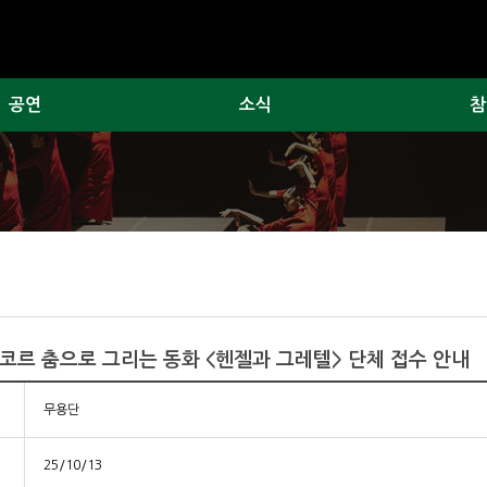
공연
소식
참
앙코르 춤으로 그리는 동화 <헨젤과 그레텔> 단체 접수 안내
무용단
25/10/13