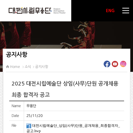
ENG
공지사항
Home
소식
공지사항
2025 대전시립예술단 상임(사무)단원 공개채용
최종 합격자 공고
Name
무용단
Date
25/11/20
대전시립예술단_상임(사무)단원_공개채용_최종합격자_
File
공고.hwp