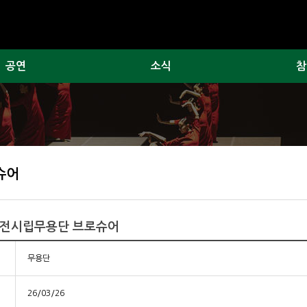
공연
소식
참
슈어
 대전시립무용단 브로슈어
무용단
26/03/26