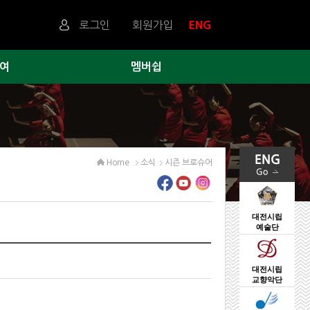
로그인
회원가입
ENG
여
멤버쉽
Home
소식
시즌 브로슈어
대전시립
예술단
대전시립
교향악단