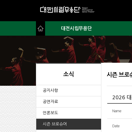
대전시립무용단
소식
시즌 브로
공지사항
2026
공연자료
Name
언론보도
시즌 브로슈어
Date