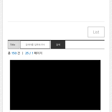
총
150
건 |
25 / 1
페이지