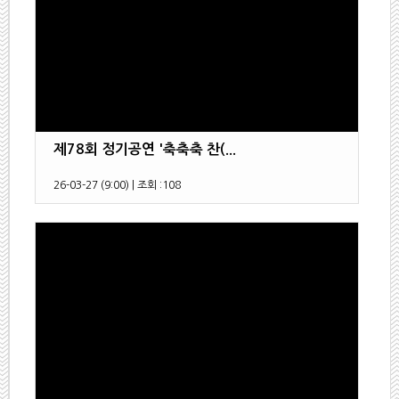
제78회 정기공연 '축축축 찬(...
26-03-27 (9:00)
|
조회 :
108