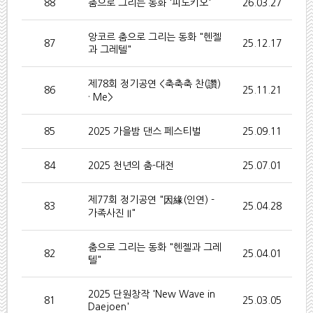
88
춤으로 그리는 동화 '피노키오'
26.03.27
앙코르 춤으로 그리는 동화 "헨젤
87
25.12.17
과 그레텔"
제78회 정기공연 <축축축 찬(讚)
86
25.11.21
· Me>
85
2025 가을밤 댄스 페스티벌
25.09.11
84
2025 천년의 춤-대전
25.07.01
제77회 정기공연 "因緣(인연) -
83
25.04.28
가족사진 II"
춤으로 그리는 동화 "헨젤과 그레
82
25.04.01
텔"
2025 단원창작 'New Wave in
81
25.03.05
Daejoen'