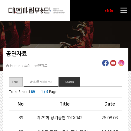
ENG
공연자료
Home
소식
공연자료
Total Record
89
|
1 / 9
Page
No
Title
Date
89
제79회 정기공연 'DTX042'
26.08.03