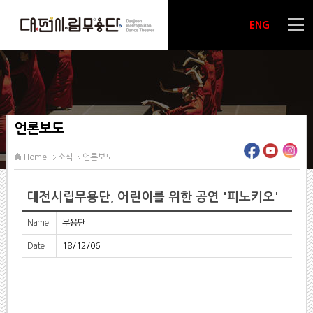
ENG
언론보도
Home
소식
언론보도
대전시립무용단, 어린이를 위한 공연 '피노키오'
Name
무용단
Date
18/12/06