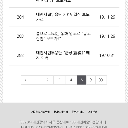
만 따라 해" 보도자료
대전시립무용단 2019 결산 보도
284
19.11.29
자료
춤으로 그리는 동화 앙코르 "옹고
283
19.11.29
집전" 보도자료
대전시립무용단 "군상(群像)" 매
282
19.10.31
진 임박
<
1
2
3
4
5
>
>>
개인정보처리방침
찾아오시는 길
운영자 메일
고객센터
(35204) 대전광역시 서구 둔산대로 135 대전예술의전당 내 |
대표전화 : 042-270-8352~5
| 팩스번호 : 042-270-8359