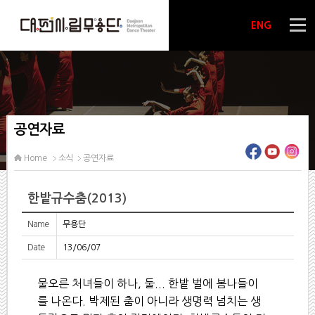
ENG
공연자료
Home
소식
공연자료
한밭규수춤(2013)
Name
무용단
Date
13/06/07
물오른 처녀들이 하나, 둘... 한밭 벌에 봄나들이
를 나온다. 박제된 춤이 아니라 생명력 넘치는 생