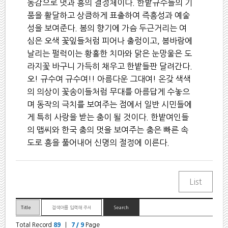
동감으로 멋과 흥의 결정체이다. 한밭규수들의 기
품을 활달하고 상큼하게 표출하여 즉흥성과 예술
성을 보여준다. 봄의 향기에 가슴 두근거리는 여
심은 오색 꽃잎들처럼 피어나 출렁이고, 봄바람에
날리는 펄럭이는 황홀한 치마와 맑은 눈망울은 도
라지꽃 바구니 가득히 채우고 한밭들판 달려간다.
오! 규수여 규수여!! 아름다운 그대여! 온갖 색색
의 의상이 꽃송이들처럼 무대를 아름답게 수놓으
며 동작의 극치를 보여주는 점에서 일반 시민들에
게 특히 사랑을 받는 춤이 될 것이다. 한밭여인들
의 맵씨와 한국 춤의 멋을 보여주는 춤은 빠른 속
도로 흥을 풀어내어 신명의 절정에 이른다.
Total Record
89
|
7 / 9
Page