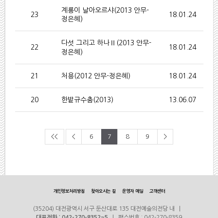
계룡이 날아오르샤(2013 안무-
23
18.01.24
정은혜)
다섯 그리고 하나Ⅱ(2013 안무-
22
18.01.24
정은혜)
21
처용(2012 안무-정은혜)
18.01.24
20
한밭규수춤(2013)
13.06.07
<<
<
6
7
8
9
>
개인정보처리방침
찾아오시는 길
운영자 메일
고객센터
(35204) 대전광역시 서구 둔산대로 135 대전예술의전당 내 |
대표전화 : 042-270-8352~5
| 팩스번호 : 042-270-8359